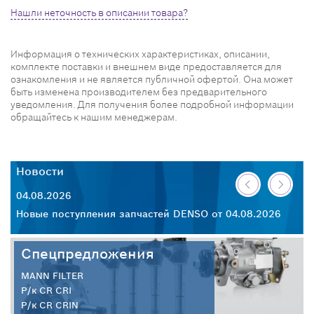
Нашли неточность в описании товара?
Информация о технических характеристиках, описании,
комплекте поставки и внешнем виде предоставляется для
ознакомления и не является публичной офертой. Она может
быть изменена производителем без предварительного
уведомления. Для получения более подробной информации
обращайтесь к нашим менеджерам.
Новости
Н
04.08.2026
30
26
Новые поступления запчастей DENSO от 04.08.2026
Но
Спецпредложения
MANN FILTER
Р/к CR CRI
Р/к CR CRIN