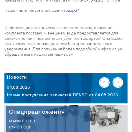
размеры (325/180/139/) мм., вес - 6.365 кг., объем - 8.132 л..
Нашли неточность в описании товара?
Информация о технических характеристиках, описании,
комплекте поставки и внешнем виде предоставляется для
ознакомления и не является публичной офертой. Она может
быть изменена производителем без предварительного
уведомления. Для получения более подробной информации
обращайтесь к нашим менеджерам.
Новости
Н
04.08.2026
30
26
Новые поступления запчастей DENSO от 04.08.2026
Но
Спецпредложения
MANN FILTER
Р/к CR CRI