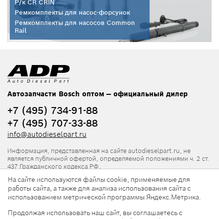
Р/к CR CRIN
Ремкомплекты для насос-форсунок
Ремкомплекты для насосов Common
Rail
Автозапчасти Bosch оптом — официальный дилер
+7 (495) 734-91-88
+7 (495) 707-33-88
info@autodieselpart.ru
Информация, представленная на сайте autodieselpart.ru, не
является публичной офертой, определяемой положениями ч. 2 ст.
437 Гражданского кодекса РФ.
На сайте используются файлы cookie, применяемые для
Нормативная документация
работы сайта, а также для анализа использования сайта с
использованием метрической программы Яндекс.Метрика.
ADP в социальных сетях
Продолжая использовать наш сайт, вы соглашаетесь с