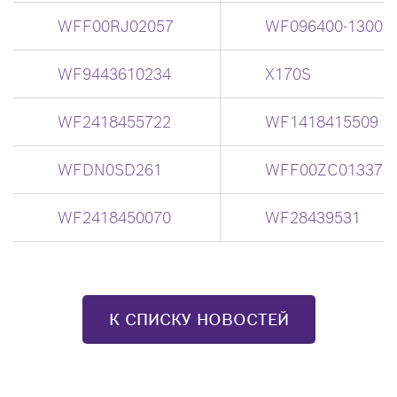
WFF00RJ02057
WF096400-1300
WF9443610234
X170S
WF2418455722
WF1418415509
WFDN0SD261
WFF00ZC01337
WF2418450070
WF28439531
К СПИСКУ НОВОСТЕЙ