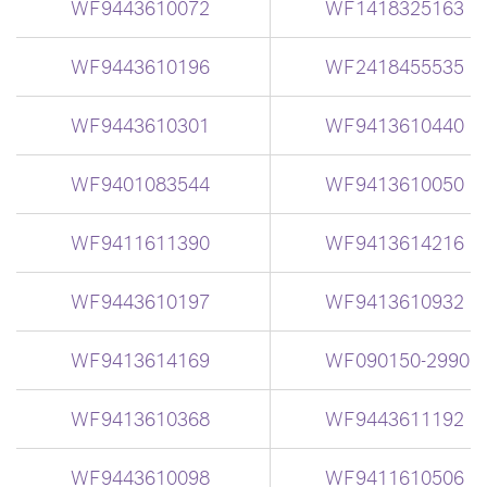
WF9443610072
WF1418325163
WF9443610196
WF2418455535
WF9443610301
WF9413610440
WF9401083544
WF9413610050
WF9411611390
WF9413614216
WF9443610197
WF9413610932
WF9413614169
WF090150-2990
WF9413610368
WF9443611192
WF9443610098
WF9411610506