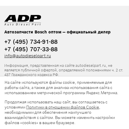
Автозапчасти Bosch оптом — официальный дилер
+7 (495) 734-91-88
+7 (495) 707-33-88
info@autodieselpart.ru
Информация, представленная на сайте autodieselpart.ru, не
является публичной офертой, определяемой положениями ч. 2 ст.
437 Гражданского кодекса РФ.
На сайте используются файлы cookie, применяемые для
Нормативная документация
работы сайта, а также для анализа использования сайта с
использованием метрической программы Яндекс.Метрика.
ADP в социальных сетях
Продолжая использовать наш сайт, вы соглашаетесь с
условиями
Политики в отношении файлов Cookie
,
необходимыми для обеспечения наилучшего
взаимодействия с сайтом. Вы можете изменить настройки
файлов «cookies» в вашем браузере.
© 2026, ООО «АвтоДизельПарт». Все права защищены.