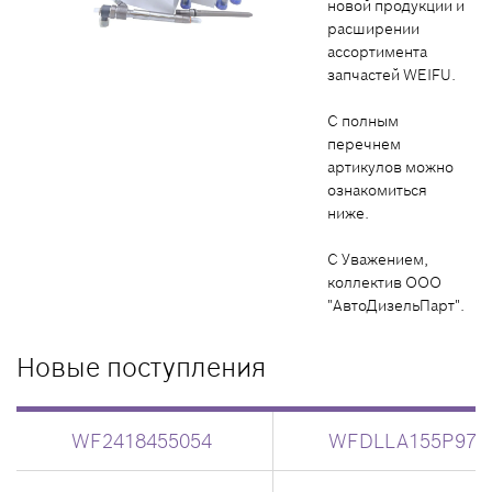
новой продукции и
расширении
ассортимента
запчастей WEIFU.
С полным
перечнем
артикулов можно
ознакомиться
ниже.
С Уважением,
коллектив ООО
"АвтоДизельПарт".
Новые поступления
WF2418455054
WFDLLA155P970