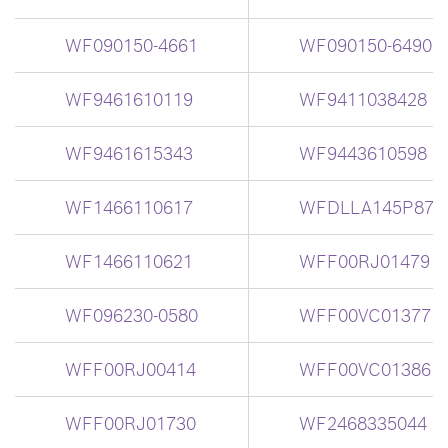
WF090150-4661
WF090150-6490
WF9461610119
WF9411038428
WF9461615343
WF9443610598
WF1466110617
WFDLLA145P870
WF1466110621
WFF00RJ01479
WF096230-0580
WFF00VC01377
WFF00RJ00414
WFF00VC01386
WFF00RJ01730
WF2468335044