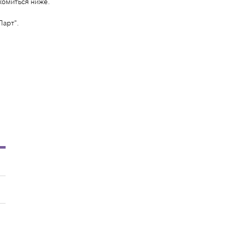
комиться ниже.
арт".