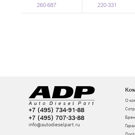
260-687
220-331
Ко
О ко
+7 (495) 734-91-88
Сотр
+7 (495) 707-33-88
Бре
info@autodieselpart.ru
Гара
Дост