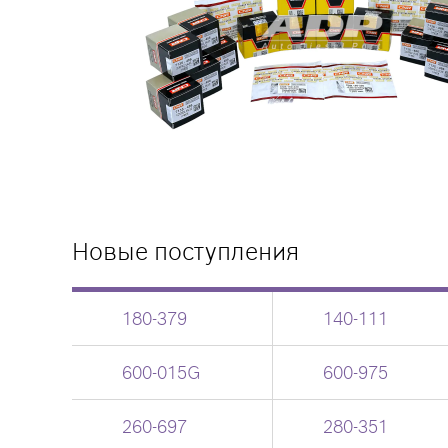
Новые поступления
180-379
140-111
600-015G
600-975
260-697
280-351