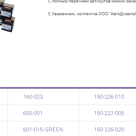
С полным перечнем артикулов можно озна
С Уважением, коллектив ООО "АвтоДизельП
160-023
150-226-010
600-001
150-222-005
601-015-GREEN
150-226-020