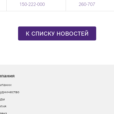
150-222-000
260-707
К СПИСКУ НОВОСТЕЙ
мпания
мпании
удничество
нды
нтия
авка