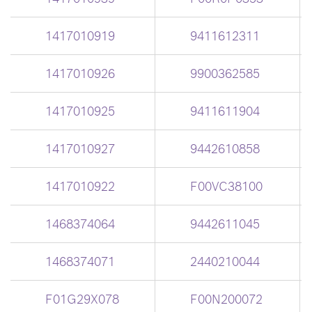
1417010919
9411612311
1417010926
9900362585
1417010925
9411611904
1417010927
9442610858
1417010922
F00VC38100
1468374064
9442611045
1468374071
2440210044
F01G29X078
F00N200072