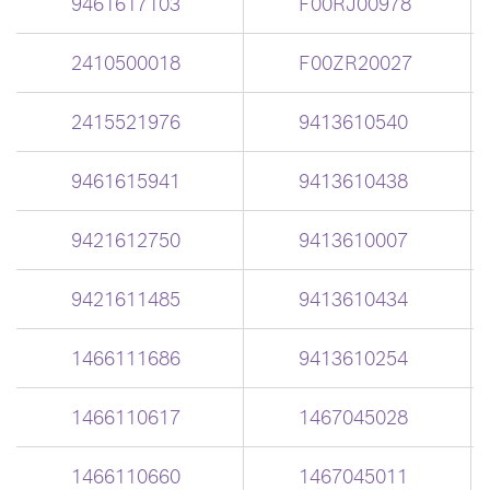
9461617103
F00RJ00978
2410500018
F00ZR20027
2415521976
9413610540
9461615941
9413610438
9421612750
9413610007
9421611485
9413610434
1466111686
9413610254
1466110617
1467045028
1466110660
1467045011