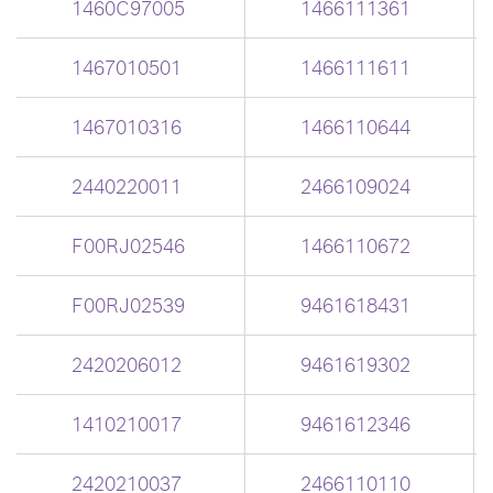
1460C97005
1466111361
1467010501
1466111611
1467010316
1466110644
2440220011
2466109024
F00RJ02546
1466110672
F00RJ02539
9461618431
2420206012
9461619302
1410210017
9461612346
2420210037
2466110110