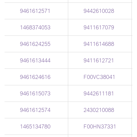
9461612571
9442610028
1468374053
9411617079
9461624255
9411614688
9461613444
9411612721
9461624616
F00VC38041
9461615073
9442611181
9461612574
2430210088
1465134780
F00HN37331