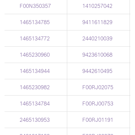
F00N350357
1410257042
1465134785
9411611829
1465134772
2440210039
1465230960
9423610068
1465134944
9442610495
1465230982
F00RJ02075
1465134784
F00RJ00753
2465130953
F00RJ01191