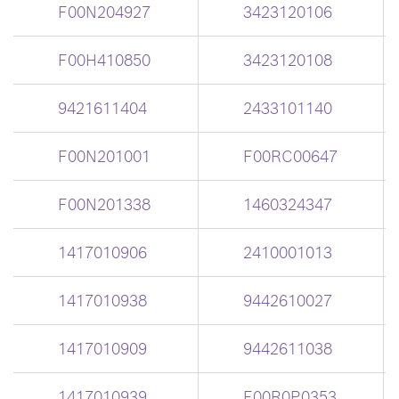
F00N204927
3423120106
F00H410850
3423120108
9421611404
2433101140
F00N201001
F00RC00647
F00N201338
1460324347
1417010906
2410001013
1417010938
9442610027
1417010909
9442611038
1417010939
F00R0P0353