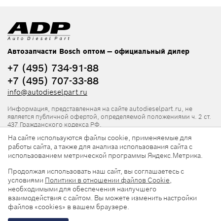
Автозапчасти Bosch оптом — официальный дилер
+7 (495) 734-91-88
+7 (495) 707-33-88
info@autodieselpart.ru
Информация, представленная на сайте autodieselpart.ru, не
является публичной офертой, определяемой положениями ч. 2 ст.
437 Гражданского кодекса РФ.
На сайте используются файлы cookie, применяемые для
Нормативная документация
работы сайта, а также для анализа использования сайта с
использованием метрической программы Яндекс.Метрика.
ADP в социальных сетях
Продолжая использовать наш сайт, вы соглашаетесь с
условиями
Политики в отношении файлов Cookie
,
необходимыми для обеспечения наилучшего
взаимодействия с сайтом. Вы можете изменить настройки
файлов «cookies» в вашем браузере.
© 2026, ООО «АвтоДизельПарт». Все права защищены.