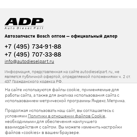
Автозапчасти Bosch оптом — официальный дилер
+7 (495) 734-91-88
+7 (495) 707-33-88
info@autodieselpart.ru
Информация, представленная на сайте autodieselpart.ru, не
является публичной офертой, определяемой положениями ч. 2 ст.
437 Гражданского кодекса РФ.
На сайте используются файлы cookie, применяемые для
Нормативная документация
работы сайта, а также для анализа использования сайта с
использованием метрической программы Яндекс.Метрика.
ADP в социальных сетях
Продолжая использовать наш сайт, вы соглашаетесь с
условиями
Политики в отношении файлов Cookie
,
необходимыми для обеспечения наилучшего
взаимодействия с сайтом. Вы можете изменить настройки
файлов «cookies» в вашем браузере.
© 2026, ООО «АвтоДизельПарт». Все права защищены.