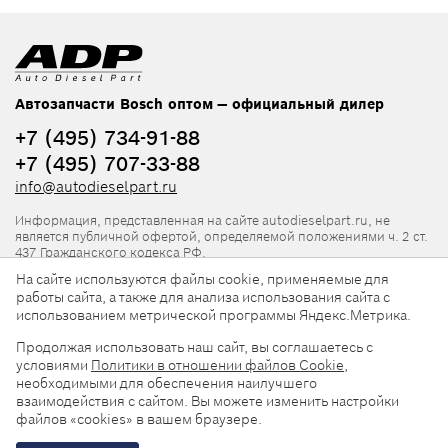
Автозапчасти Bosch оптом — официальный дилер
+7 (495) 734-91-88
+7 (495) 707-33-88
info@autodieselpart.ru
Информация, представленная на сайте autodieselpart.ru, не
является публичной офертой, определяемой положениями ч. 2 ст.
437 Гражданского кодекса РФ.
На сайте используются файлы cookie, применяемые для
Нормативная документация
работы сайта, а также для анализа использования сайта с
использованием метрической программы Яндекс.Метрика.
ADP в социальных сетях
Продолжая использовать наш сайт, вы соглашаетесь с
условиями
Политики в отношении файлов Cookie
,
необходимыми для обеспечения наилучшего
взаимодействия с сайтом. Вы можете изменить настройки
файлов «cookies» в вашем браузере.
© 2026, ООО «АвтоДизельПарт». Все права защищены.